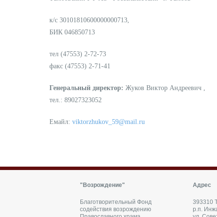
к/с 30101810600000000713,
БИК 046850713
тел (47553) 2-72-73
факс (47553) 2-71-41
Генеральный директор:
Жуков Виктор Андреевич ,
тел.: 89027323052
Емайл:
viktorzhukov_59@mail.ru
"Возрождение"
Адрес
Благотворительный Фонд
393310 Т
содействия возрождению
р.п. Инж
Православного храма
ул. Сове