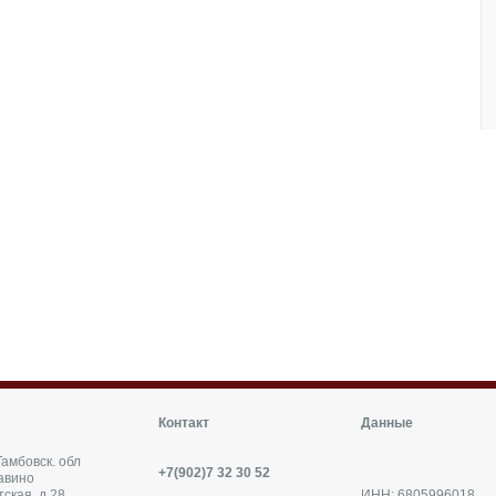
Контакт
Данные
амбовск. обл
+7(902)7 32 30 52
авино
тская, д.28,
ИНН: 6805996018